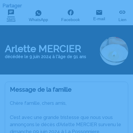
Partager
E-mail
SMS
WhatsApp
Facebook
Lien
Arlette MERCIER
décédée le 9 juin 2024 à l'âge de 91 ans
Message de la famille
Chère famille, chers amis,
C’est avec une grande tristesse que nous vous
annonçons le décès d’Arlette MERCIER survenu le
dimanche 09 juin 2024 à La Possonniere.