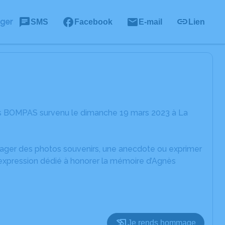
ager
SMS
Facebook
E-mail
Lien
ès BOMPAS survenu le dimanche 19 mars 2023 à La
rtager des photos souvenirs, une anecdote ou exprimer
'expression dédié à honorer la mémoire d’Agnès
Je rends hommage