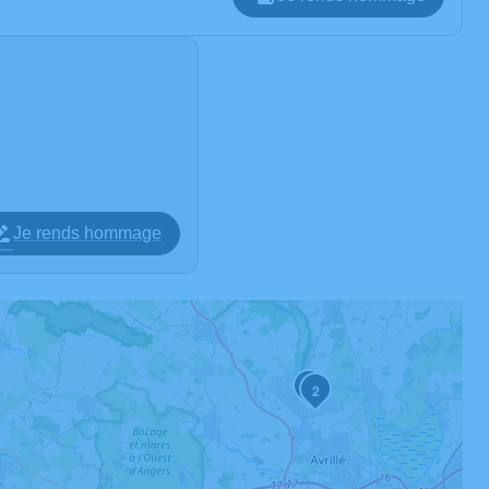
Je rends hommage
3
2