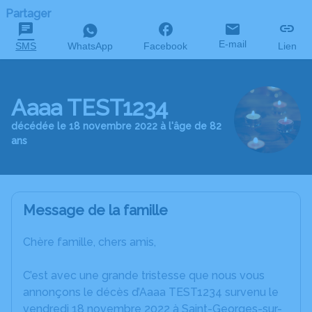
Partager
E-mail
SMS
WhatsApp
Facebook
Lien
Aaaa TEST1234
décédée le 18 novembre 2022 à l'âge de 82
ans
Message de la famille
Chère famille, chers amis,
C’est avec une grande tristesse que nous vous
annonçons le décès d’Aaaa TEST1234 survenu le
vendredi 18 novembre 2022 à Saint-Georges-sur-